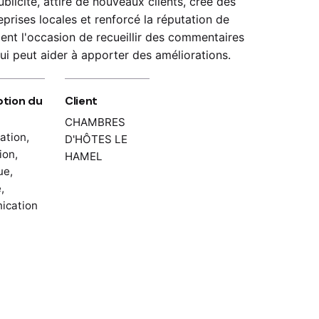
ublicité, attiré de nouveaux clients, créé des
prises locales et renforcé la réputation de
ment l'occasion de recueillir des commentaires
ui peut aider à apporter des améliorations.
tion du
Client
CHAMBRES
ation,
D'HÔTES LE
ion,
HAMEL
ue,
,
ication