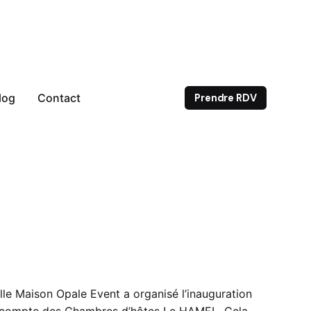
log
Contact
Prendre RDV
le Maison Opale Event a organisé l’inauguration
e compte des Chambres d’hôtes Le HAMEL. Cela