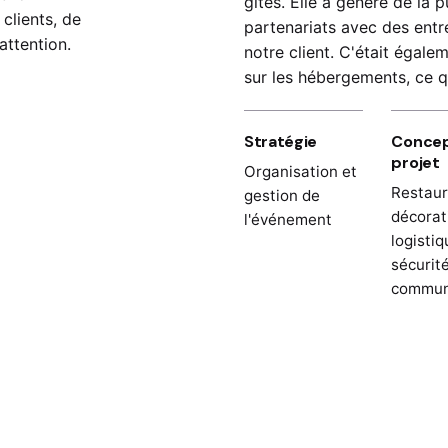
gîtes. Elle a généré de la p
clients, de
partenariats avec des entre
attention.
notre client. C'était égale
sur les hébergements, ce q
Stratégie
Concep
projet
Organisation et
Restaur
gestion de
décorat
l'événement
logistiq
sécurité
commun