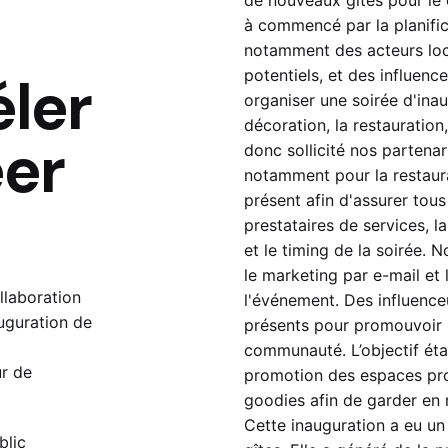
à commencé par la planificat
notamment des acteurs loc
potentiels, et des influenc
éler
organiser une soirée d'ina
décoration, la restauration
éer
donc sollicité nos partenari
notamment pour la restaura
présent afin d'assurer tous 
prestataires de services, l
et le timing de la soirée. 
le marketing par e-mail et
llaboration
l'événement. Des influence
uguration de
présents pour promouvoir l
communauté. L’objectif étai
ur de
promotion des espaces pro
goodies afin de garder en m
Cette inauguration a eu un 
blic